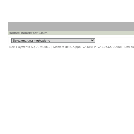
Home
/
Titolari
/Fast Claim
Nexi Payments S.p.A. © 2019 | Membro del Gruppo IVA Nexi P.IVA 10542790968 |
Dati so