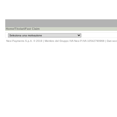
Home
/
Titolari
/Fast Claim
Nexi Payments S.p.A. © 2019 | Membro del Gruppo IVA Nexi P.IVA 10542790968 |
Dati soci