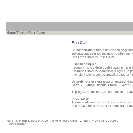
Home
/
Titolari
/Fast Claim
Fast Claim
Se nell'estratto conto o nell’elenco degli ul
indicata una spesa o un importo che non ric
utilizzare il modulo Fast Claim.
E’ molto semplice:
- scegli il motivo della contestazione fra le 
- stampa il modulo, compilalo in ogni sua pa
- invialo, insieme agli eventuali allegati, al
Se preferisci, la stessa documentazione può
CartaSi – Ufficio Dispute Titolari – Corso
Ti preghiamo di utilizzare un modulo separ
Importante
Ti rammentiamo che hai 60 giorni di tempo da
contestazioni su operazioni addebitate sulla
Nexi Payments S.p.A. © 2019 | Membro del Gruppo IVA Nexi P.IVA 10542790968
|
Dati societari