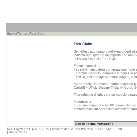
Home
/
Titolari
/Fast Claim
Fast Claim
Se nell'estratto conto o nell’elenco degli ul
indicata una spesa o un importo che non ric
utilizzare il modulo Fast Claim.
E’ molto semplice:
- scegli il motivo della contestazione fra le 
- stampa il modulo, compilalo in ogni sua pa
- invialo, insieme agli eventuali allegati, al
Se preferisci, la stessa documentazione può
CartaSi – Ufficio Dispute Titolari – Corso
Ti preghiamo di utilizzare un modulo separ
Importante
Ti rammentiamo che hai 60 giorni di tempo da
contestazioni su operazioni addebitate sulla
Nexi Payments S.p.A. © 2019 | Membro del Gruppo IVA Nexi P.IVA 10542790968
|
Dati societari