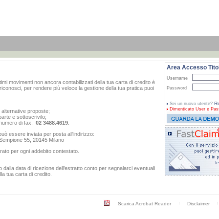
Area Accesso Titol
Username
ltimi movimenti non ancora contabilizzati della tua carta di credito è
iconosci, per rendere più veloce la gestione della tua pratica puoi
Password
Re
Sei un nuovo utente?
Dimenticato
User e Pas
e alternative proposte;
arte e sottoscrivilo;
al numero di fax:
02 3488.4619
.
ò essere inviata per posta all'indirizzo:
o Sempione 55, 20145 Milano
rato per ogni addebito contestato.
dalla data di ricezione dell’estratto conto per segnalarci eventuali
a tua carta di credito.
Scarica Acrobat Reader
Disclaimer