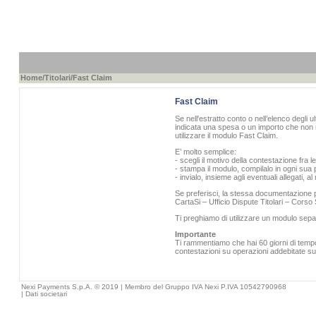
Home
/
Titolari
/Fast Claim
Fast Claim
Se nell'estratto conto o nell’elenco degli u
indicata una spesa o un importo che non r
utilizzare il modulo Fast Claim.
E’ molto semplice:
- scegli il motivo della contestazione fra l
- stampa il modulo, compilalo in ogni sua p
- invialo, insieme agli eventuali allegati, 
Se preferisci, la stessa documentazione pu
CartaSi – Ufficio Dispute Titolari – Cors
Ti preghiamo di utilizzare un modulo sepa
Importante
Ti rammentiamo che hai 60 giorni di tempo 
contestazioni su operazioni addebitate sull
Nexi Payments S.p.A. © 2019 | Membro del Gruppo IVA Nexi P.IVA 10542790968
|
Dati societari