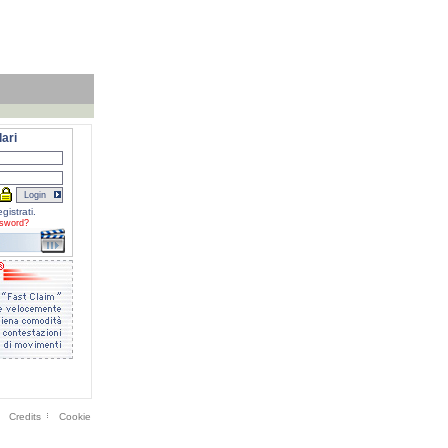
ari
gistrati.
sword?
Credits
Cookie