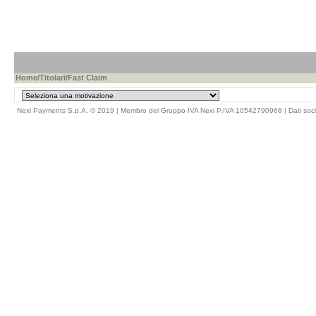
Home
/
Titolari
/Fast Claim
Nexi Payments S.p.A. © 2019 | Membro del Gruppo IVA Nexi P.IVA 10542790968 |
Dati soci