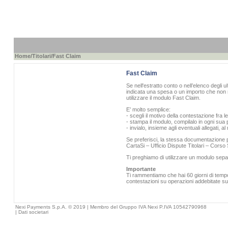
Home
/
Titolari
/Fast Claim
Fast Claim
Se nell'estratto conto o nell’elenco degli u
indicata una spesa o un importo che non r
utilizzare il modulo Fast Claim.
E’ molto semplice:
- scegli il motivo della contestazione fra l
- stampa il modulo, compilalo in ogni sua p
- invialo, insieme agli eventuali allegati, 
Se preferisci, la stessa documentazione pu
CartaSi – Ufficio Dispute Titolari – Cors
Ti preghiamo di utilizzare un modulo sepa
Importante
Ti rammentiamo che hai 60 giorni di tempo 
contestazioni su operazioni addebitate sull
Nexi Payments S.p.A. © 2019 | Membro del Gruppo IVA Nexi P.IVA 10542790968
|
Dati societari