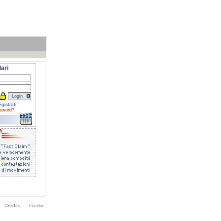
ari
gistrati.
sword?
Credits
Cookie