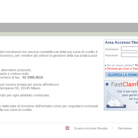
Area Accesso Titol
Username
ltimi movimenti non ancora contabilizzati della tua carta di credito è
iconosci, per rendere più veloce la gestione della tua pratica puoi
Password
Re
Sei un nuovo utente?
Dimenticato
User e Pas
e alternative proposte;
arte e sottoscrivilo;
al numero di fax:
02 3488.4619
.
ò essere inviata per posta all'indirizzo:
o Sempione 55, 20145 Milano
rato per ogni addebito contestato.
dalla data di ricezione dell’estratto conto per segnalarci eventuali
a tua carta di credito.
Scarica Acrobat Reader
Disclaimer