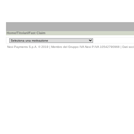
Home
/
Titolari
/Fast Claim
Nexi Payments S.p.A. © 2019 | Membro del Gruppo IVA Nexi P.IVA 10542790968 |
Dati soci