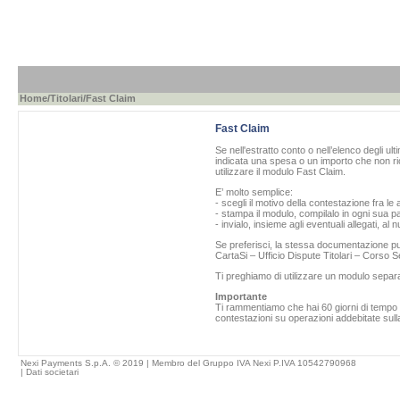
Home
/
Titolari
/Fast Claim
Fast Claim
Se nell'estratto conto o nell’elenco degli ul
indicata una spesa o un importo che non ric
utilizzare il modulo Fast Claim.
E’ molto semplice:
- scegli il motivo della contestazione fra le 
- stampa il modulo, compilalo in ogni sua pa
- invialo, insieme agli eventuali allegati, al
Se preferisci, la stessa documentazione può
CartaSi – Ufficio Dispute Titolari – Corso
Ti preghiamo di utilizzare un modulo separ
Importante
Ti rammentiamo che hai 60 giorni di tempo da
contestazioni su operazioni addebitate sulla
Nexi Payments S.p.A. © 2019 | Membro del Gruppo IVA Nexi P.IVA 10542790968
|
Dati societari