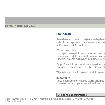
Home
/
Titolari
/Fast Claim
Fast Claim
Se nell'estratto conto o nell’elenco degli ul
indicata una spesa o un importo che non ric
utilizzare il modulo Fast Claim.
E’ molto semplice:
- scegli il motivo della contestazione fra le 
- stampa il modulo, compilalo in ogni sua pa
- invialo, insieme agli eventuali allegati, al
Se preferisci, la stessa documentazione può
CartaSi – Ufficio Dispute Titolari – Corso
Ti preghiamo di utilizzare un modulo separ
Importante
Ti rammentiamo che hai 60 giorni di tempo da
contestazioni su operazioni addebitate sulla
Nexi Payments S.p.A. © 2019 | Membro del Gruppo IVA Nexi P.IVA 10542790968
|
Dati societari