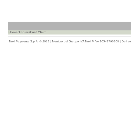
Home
/
Titolari
/Fast Claim
Nexi Payments S.p.A. © 2019 | Membro del Gruppo IVA Nexi P.IVA 10542790968 |
Dati so