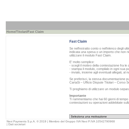
Home
/
Titolari
/Fast Claim
Fast Claim
Se nell'estratto conto o nell’elenco degli ul
indicata una spesa o un importo che non ric
utilizzare il modulo Fast Claim.
E’ molto semplice:
- scegli il motivo della contestazione fra le 
- stampa il modulo, compilalo in ogni sua pa
- invialo, insieme agli eventuali allegati, al
Se preferisci, la stessa documentazione può
CartaSi – Ufficio Dispute Titolari – Corso
Ti preghiamo di utilizzare un modulo separ
Importante
Ti rammentiamo che hai 60 giorni di tempo da
contestazioni su operazioni addebitate sulla
Nexi Payments S.p.A. © 2019 | Membro del Gruppo IVA Nexi P.IVA 10542790968
|
Dati societari