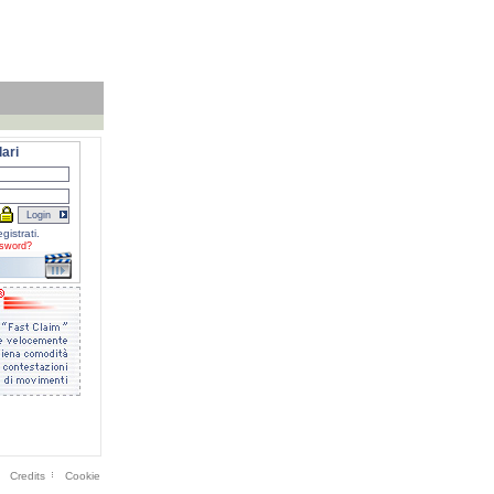
ari
gistrati.
sword?
Credits
Cookie