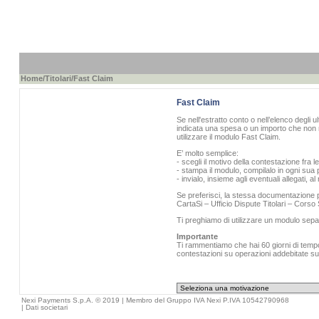
Home
/
Titolari
/Fast Claim
Fast Claim
Se nell'estratto conto o nell’elenco degli u
indicata una spesa o un importo che non r
utilizzare il modulo Fast Claim.
E’ molto semplice:
- scegli il motivo della contestazione fra l
- stampa il modulo, compilalo in ogni sua p
- invialo, insieme agli eventuali allegati, 
Se preferisci, la stessa documentazione pu
CartaSi – Ufficio Dispute Titolari – Cors
Ti preghiamo di utilizzare un modulo sepa
Importante
Ti rammentiamo che hai 60 giorni di tempo 
contestazioni su operazioni addebitate sull
Nexi Payments S.p.A. © 2019 | Membro del Gruppo IVA Nexi P.IVA 10542790968
|
Dati societari