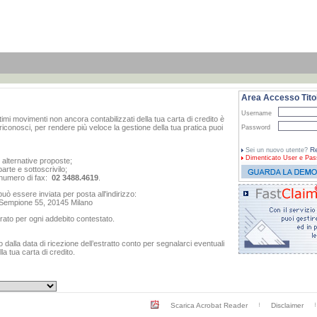
Area Accesso Titol
Username
ltimi movimenti non ancora contabilizzati della tua carta di credito è
iconosci, per rendere più veloce la gestione della tua pratica puoi
Password
Re
Sei un nuovo utente?
Dimenticato
User e Pas
e alternative proposte;
arte e sottoscrivilo;
al numero di fax:
02 3488.4619
.
ò essere inviata per posta all'indirizzo:
o Sempione 55, 20145 Milano
rato per ogni addebito contestato.
dalla data di ricezione dell’estratto conto per segnalarci eventuali
a tua carta di credito.
Scarica Acrobat Reader
Disclaimer