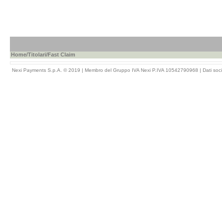
Home
/
Titolari
/Fast Claim
Nexi Payments S.p.A. © 2019 | Membro del Gruppo IVA Nexi P.IVA 10542790968 |
Dati soci