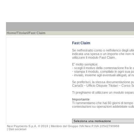
Home
/
Titolari
/Fast Claim
Fast Claim
Se nell'estratto conto o nell’elenco degli ul
indicata una spesa o un importo che non ric
utilizzare il modulo Fast Claim.
E’ molto semplice:
- scegli il motivo della contestazione fra le 
- stampa il modulo, compilalo in ogni sua pa
- invialo, insieme agli eventuali allegati, al
Se preferisci, la stessa documentazione può
CartaSi – Ufficio Dispute Titolari – Corso
Ti preghiamo di utilizzare un modulo separ
Importante
Ti rammentiamo che hai 60 giorni di tempo da
contestazioni su operazioni addebitate sulla
Nexi Payments S.p.A. © 2019 | Membro del Gruppo IVA Nexi P.IVA 10542790968
|
Dati societari