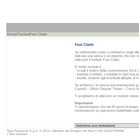
Home
/
Titolari
/Fast Claim
Fast Claim
Se nell'estratto conto o nell’elenco degli ul
indicata una spesa o un importo che non ric
utilizzare il modulo Fast Claim.
E’ molto semplice:
- scegli il motivo della contestazione fra le 
- stampa il modulo, compilalo in ogni sua pa
- invialo, insieme agli eventuali allegati, al
Se preferisci, la stessa documentazione può
CartaSi – Ufficio Dispute Titolari – Corso
Ti preghiamo di utilizzare un modulo separ
Importante
Ti rammentiamo che hai 60 giorni di tempo da
contestazioni su operazioni addebitate sulla
Nexi Payments S.p.A. © 2019 | Membro del Gruppo IVA Nexi P.IVA 10542790968
|
Dati societari