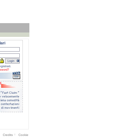
ari
gistrati.
sword?
Credits
Cookie