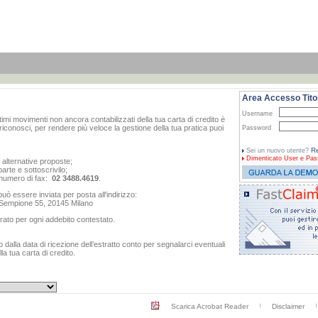
Area Accesso Titol
Username
ltimi movimenti non ancora contabilizzati della tua carta di credito è
iconosci, per rendere più veloce la gestione della tua pratica puoi
Password
Re
Sei un nuovo utente?
Dimenticato
User e Pas
e alternative proposte;
arte e sottoscrivilo;
al numero di fax:
02 3488.4619
.
ò essere inviata per posta all'indirizzo:
o Sempione 55, 20145 Milano
rato per ogni addebito contestato.
dalla data di ricezione dell’estratto conto per segnalarci eventuali
a tua carta di credito.
Scarica Acrobat Reader
Disclaimer