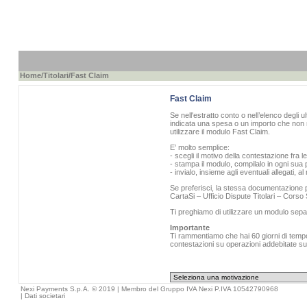
Home
/
Titolari
/Fast Claim
Fast Claim
Se nell'estratto conto o nell’elenco degli u
indicata una spesa o un importo che non r
utilizzare il modulo Fast Claim.
E’ molto semplice:
- scegli il motivo della contestazione fra l
- stampa il modulo, compilalo in ogni sua p
- invialo, insieme agli eventuali allegati, 
Se preferisci, la stessa documentazione pu
CartaSi – Ufficio Dispute Titolari – Cors
Ti preghiamo di utilizzare un modulo sepa
Importante
Ti rammentiamo che hai 60 giorni di tempo 
contestazioni su operazioni addebitate sull
Nexi Payments S.p.A. © 2019 | Membro del Gruppo IVA Nexi P.IVA 10542790968
|
Dati societari