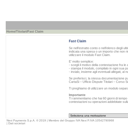
Home
/
Titolari
/Fast Claim
Fast Claim
Se nell'estratto conto o nell’elenco degli ul
indicata una spesa o un importo che non ric
utilizzare il modulo Fast Claim.
E’ molto semplice:
- scegli il motivo della contestazione fra le 
- stampa il modulo, compilalo in ogni sua pa
- invialo, insieme agli eventuali allegati, al
Se preferisci, la stessa documentazione può
CartaSi – Ufficio Dispute Titolari – Corso
Ti preghiamo di utilizzare un modulo separ
Importante
Ti rammentiamo che hai 60 giorni di tempo da
contestazioni su operazioni addebitate sulla
Nexi Payments S.p.A. © 2019 | Membro del Gruppo IVA Nexi P.IVA 10542790968
|
Dati societari