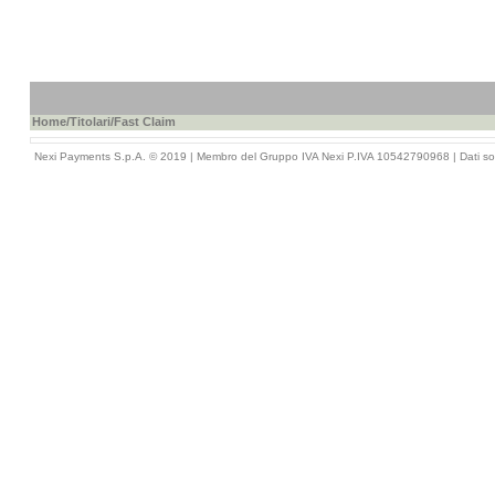
Home
/
Titolari
/Fast Claim
Nexi Payments S.p.A. © 2019 | Membro del Gruppo IVA Nexi P.IVA 10542790968 |
Dati so