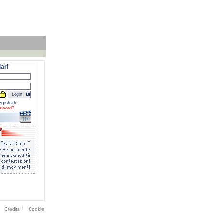
ari
gistrati.
sword?
Credits
Cookie