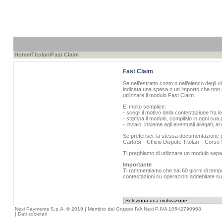
Home
/
Titolari
/Fast Claim
Fast Claim
Se nell'estratto conto o nell’elenco degli u
indicata una spesa o un importo che non r
utilizzare il modulo Fast Claim.
E’ molto semplice:
- scegli il motivo della contestazione fra l
- stampa il modulo, compilalo in ogni sua p
- invialo, insieme agli eventuali allegati, 
Se preferisci, la stessa documentazione pu
CartaSi – Ufficio Dispute Titolari – Cors
Ti preghiamo di utilizzare un modulo sepa
Importante
Ti rammentiamo che hai 60 giorni di tempo 
contestazioni su operazioni addebitate sull
Nexi Payments S.p.A. © 2019 | Membro del Gruppo IVA Nexi P.IVA 10542790968
|
Dati societari