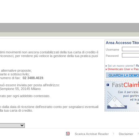
Area Accesso Titol
Username
ltimi movimenti non ancora contabilizzati della tua carta di credito è
iconosci, per rendere più veloce la gestione della tua pratica puoi
Password
Re
Sei un nuovo utente?
Dimenticato
User e Pas
e alternative proposte;
arte e sottoscrivilo;
al numero di fax:
02 3488.4619
.
ò essere inviata per posta all'indirizzo:
o Sempione 55, 20145 Milano
rato per ogni addebito contestato.
dalla data di ricezione dell’estratto conto per segnalarci eventuali
a tua carta di credito.
Scarica Acrobat Reader
Disclaimer