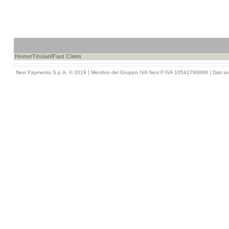
Home
/
Titolari
/Fast Claim
Nexi Payments S.p.A. © 2019 | Membro del Gruppo IVA Nexi P.IVA 10542790968 |
Dati so