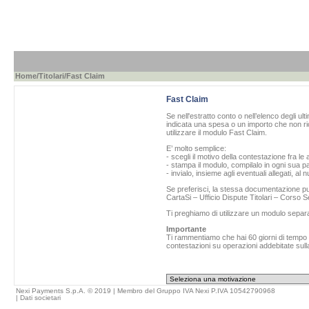
Home
/
Titolari
/Fast Claim
Fast Claim
Se nell'estratto conto o nell’elenco degli ul
indicata una spesa o un importo che non ric
utilizzare il modulo Fast Claim.
E’ molto semplice:
- scegli il motivo della contestazione fra le 
- stampa il modulo, compilalo in ogni sua pa
- invialo, insieme agli eventuali allegati, al
Se preferisci, la stessa documentazione può
CartaSi – Ufficio Dispute Titolari – Corso
Ti preghiamo di utilizzare un modulo separ
Importante
Ti rammentiamo che hai 60 giorni di tempo da
contestazioni su operazioni addebitate sulla
Nexi Payments S.p.A. © 2019 | Membro del Gruppo IVA Nexi P.IVA 10542790968
|
Dati societari