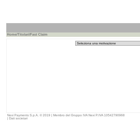
Home
/
Titolari
/Fast Claim
Nexi Payments S.p.A. © 2019 | Membro del Gruppo IVA Nexi P.IVA 10542790968
|
Dati societari