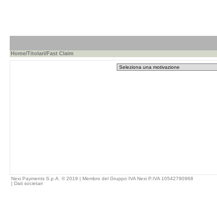
Home
/
Titolari
/Fast Claim
Nexi Payments S.p.A. © 2019 | Membro del Gruppo IVA Nexi P.IVA 10542790968
|
Dati societari