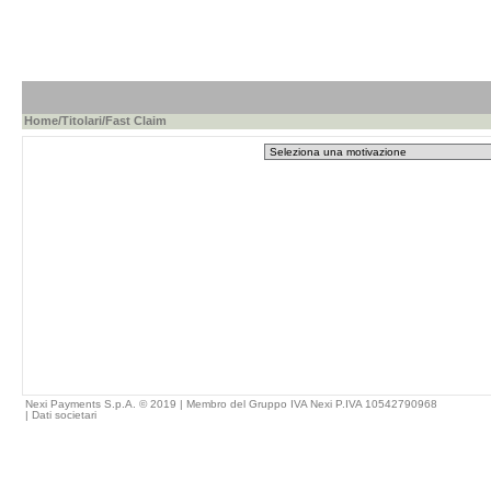
Home
/
Titolari
/Fast Claim
Nexi Payments S.p.A. © 2019 | Membro del Gruppo IVA Nexi P.IVA 10542790968
|
Dati societari