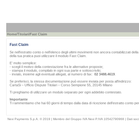
Home
/
Titolari
/Fast Claim
Fast Claim
Se nell'estratto conto o nell’elenco degli ultimi movimenti non ancora contabilizzati del
della tua pratica puoi utilizzare il modulo Fast Claim.
E’ molto semplice:
- scegli il motivo della contestazione fra le alternative proposte;
- stampa il modulo, compilalo in ogni sua parte e sottoscrivilo;
- invialo, insieme agli eventuali allegati, al numero di fax:
02 3488.4619
.
Se preferisci, la stessa documentazione può essere inviata per posta all'indirizzo:
CartaSi – Ufficio Dispute Titolari – Corso Sempione 55, 20145 Milano
Ti preghiamo di utilizzare un modulo separato per ogni addebito contestato.
Importante
Ti rammentiamo che hai 60 giorni di tempo dalla data di ricezione dell’estratto conto per
Nexi Payments S.p.A. © 2019 | Membro del Gruppo IVA Nexi P.IVA 10542790968 |
Dati soci