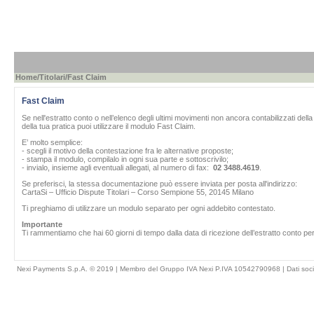
Home
/
Titolari
/Fast Claim
Fast Claim
Se nell'estratto conto o nell’elenco degli ultimi movimenti non ancora contabilizzati del
della tua pratica puoi utilizzare il modulo Fast Claim.
E’ molto semplice:
- scegli il motivo della contestazione fra le alternative proposte;
- stampa il modulo, compilalo in ogni sua parte e sottoscrivilo;
- invialo, insieme agli eventuali allegati, al numero di fax:
02 3488.4619
.
Se preferisci, la stessa documentazione può essere inviata per posta all'indirizzo:
CartaSi – Ufficio Dispute Titolari – Corso Sempione 55, 20145 Milano
Ti preghiamo di utilizzare un modulo separato per ogni addebito contestato.
Importante
Ti rammentiamo che hai 60 giorni di tempo dalla data di ricezione dell’estratto conto per
Nexi Payments S.p.A. © 2019 | Membro del Gruppo IVA Nexi P.IVA 10542790968 |
Dati soci