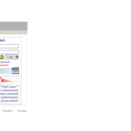
ari
gistrati.
sword?
Credits
Cookie