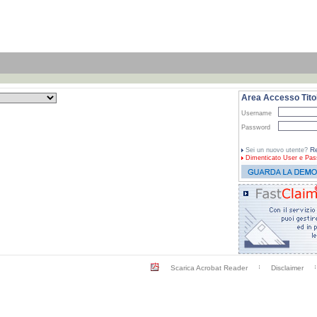
Area Accesso Titol
Username
Password
Re
Sei un nuovo utente?
Dimenticato
User e Pas
Scarica Acrobat Reader
Disclaimer