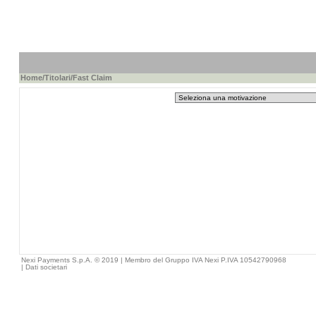
Home
/
Titolari
/Fast Claim
Nexi Payments S.p.A. © 2019 | Membro del Gruppo IVA Nexi P.IVA 10542790968
|
Dati societari