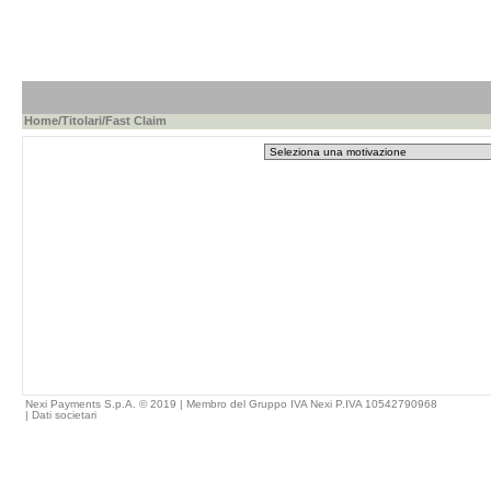
Home
/
Titolari
/Fast Claim
Nexi Payments S.p.A. © 2019 | Membro del Gruppo IVA Nexi P.IVA 10542790968
|
Dati societari