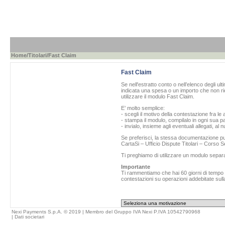
Home
/
Titolari
/Fast Claim
Fast Claim
Se nell'estratto conto o nell’elenco degli ul
indicata una spesa o un importo che non ric
utilizzare il modulo Fast Claim.
E’ molto semplice:
- scegli il motivo della contestazione fra le 
- stampa il modulo, compilalo in ogni sua pa
- invialo, insieme agli eventuali allegati, al
Se preferisci, la stessa documentazione può
CartaSi – Ufficio Dispute Titolari – Corso
Ti preghiamo di utilizzare un modulo separ
Importante
Ti rammentiamo che hai 60 giorni di tempo da
contestazioni su operazioni addebitate sulla
Nexi Payments S.p.A. © 2019 | Membro del Gruppo IVA Nexi P.IVA 10542790968
|
Dati societari