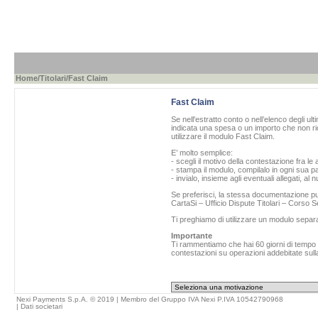
Home
/
Titolari
/Fast Claim
Fast Claim
Se nell'estratto conto o nell’elenco degli ul
indicata una spesa o un importo che non ric
utilizzare il modulo Fast Claim.
E’ molto semplice:
- scegli il motivo della contestazione fra le 
- stampa il modulo, compilalo in ogni sua pa
- invialo, insieme agli eventuali allegati, al
Se preferisci, la stessa documentazione può
CartaSi – Ufficio Dispute Titolari – Corso
Ti preghiamo di utilizzare un modulo separ
Importante
Ti rammentiamo che hai 60 giorni di tempo da
contestazioni su operazioni addebitate sulla
Nexi Payments S.p.A. © 2019 | Membro del Gruppo IVA Nexi P.IVA 10542790968
|
Dati societari