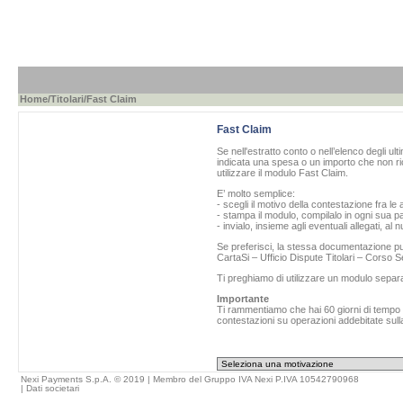
Home
/
Titolari
/Fast Claim
Fast Claim
Se nell'estratto conto o nell’elenco degli ul
indicata una spesa o un importo che non ric
utilizzare il modulo Fast Claim.
E’ molto semplice:
- scegli il motivo della contestazione fra le 
- stampa il modulo, compilalo in ogni sua pa
- invialo, insieme agli eventuali allegati, al
Se preferisci, la stessa documentazione può
CartaSi – Ufficio Dispute Titolari – Corso
Ti preghiamo di utilizzare un modulo separ
Importante
Ti rammentiamo che hai 60 giorni di tempo da
contestazioni su operazioni addebitate sulla
Nexi Payments S.p.A. © 2019 | Membro del Gruppo IVA Nexi P.IVA 10542790968
|
Dati societari