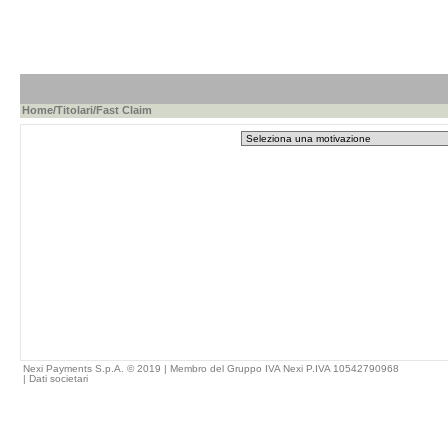
Home
/
Titolari
/Fast Claim
Nexi Payments S.p.A. © 2019 | Membro del Gruppo IVA Nexi P.IVA 10542790968
|
Dati societari