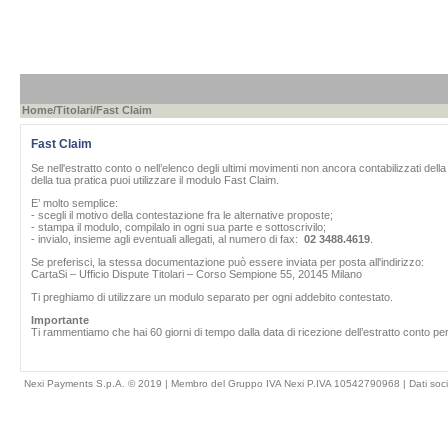
Home
/
Titolari
/Fast Claim
Fast Claim
Se nell'estratto conto o nell’elenco degli ultimi movimenti non ancora contabilizzati del
della tua pratica puoi utilizzare il modulo Fast Claim.
E’ molto semplice:
- scegli il motivo della contestazione fra le alternative proposte;
- stampa il modulo, compilalo in ogni sua parte e sottoscrivilo;
- invialo, insieme agli eventuali allegati, al numero di fax:
02 3488.4619
.
Se preferisci, la stessa documentazione può essere inviata per posta all'indirizzo:
CartaSi – Ufficio Dispute Titolari – Corso Sempione 55, 20145 Milano
Ti preghiamo di utilizzare un modulo separato per ogni addebito contestato.
Importante
Ti rammentiamo che hai 60 giorni di tempo dalla data di ricezione dell’estratto conto per
Nexi Payments S.p.A. © 2019 | Membro del Gruppo IVA Nexi P.IVA 10542790968 |
Dati soci