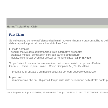
Home
/
Titolari
/Fast Claim
Fast Claim
Se nell'estratto conto o nell’elenco degli ultimi movimenti non ancora contabilizzati d
della tua pratica puoi utilizzare il modulo Fast Claim.
E’ molto semplice:
- scegli il motivo della contestazione fra le alternative proposte;
- stampa il modulo, compilalo in ogni sua parte e sottoscrivilo;
- invialo, insieme agli eventuali allegati, al numero di fax:
02 3488.4619
.
Se preferisci, la stessa documentazione può essere inviata per posta all'indirizzo:
CartaSi – Ufficio Dispute Titolari – Corso Sempione 55, 20145 Milano
Ti preghiamo di utilizzare un modulo separato per ogni addebito contestato.
Importante
Ti rammentiamo che hai 60 giorni di tempo dalla data di ricezione dell’estratto conto p
Nexi Payments S.p.A. © 2019 | Membro del Gruppo IVA Nexi P.IVA 10542790968 |
Dati so