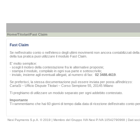
Home
/
Titolari
/Fast Claim
Fast Claim
Se nell'estratto conto o nell’elenco degli ultimi movimenti non ancora contabilizzati del
della tua pratica puoi utilizzare il modulo Fast Claim.
E’ molto semplice:
- scegli il motivo della contestazione fra le alternative proposte;
- stampa il modulo, compilalo in ogni sua parte e sottoscrivilo;
- invialo, insieme agli eventuali allegati, al numero di fax:
02 3488.4619
.
Se preferisci, la stessa documentazione può essere inviata per posta all'indirizzo:
CartaSi – Ufficio Dispute Titolari – Corso Sempione 55, 20145 Milano
Ti preghiamo di utilizzare un modulo separato per ogni addebito contestato.
Importante
Ti rammentiamo che hai 60 giorni di tempo dalla data di ricezione dell’estratto conto per
Nexi Payments S.p.A. © 2019 | Membro del Gruppo IVA Nexi P.IVA 10542790968 |
Dati soci