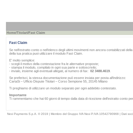
Home
/
Titolari
/Fast Claim
Fast Claim
Se nell'estratto conto o nell’elenco degli ultimi movimenti non ancora contabilizzati del
della tua pratica puoi utilizzare il modulo Fast Claim.
E’ molto semplice:
- scegli il motivo della contestazione fra le alternative proposte;
- stampa il modulo, compilalo in ogni sua parte e sottoscrivilo;
- invialo, insieme agli eventuali allegati, al numero di fax:
02 3488.4619
.
Se preferisci, la stessa documentazione può essere inviata per posta all'indirizzo:
CartaSi – Ufficio Dispute Titolari – Corso Sempione 55, 20145 Milano
Ti preghiamo di utilizzare un modulo separato per ogni addebito contestato.
Importante
Ti rammentiamo che hai 60 giorni di tempo dalla data di ricezione dell’estratto conto per
Nexi Payments S.p.A. © 2019 | Membro del Gruppo IVA Nexi P.IVA 10542790968 |
Dati soci