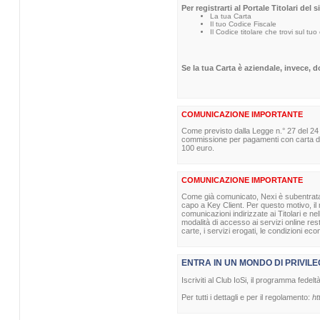
Per registrarti al Portale Titolari del 
La tua Carta
Il tuo Codice Fiscale
Il Codice titolare che trovi sul tuo
Se la tua Carta è aziendale, invece, 
COMUNICAZIONE IMPORTANTE
Come previsto dalla Legge n.° 27 del 24
commissione per pagamenti con carta di p
100 euro.
COMUNICAZIONE IMPORTANTE
Come già comunicato, Nexi è subentrata nel
capo a Key Client. Per questo motivo, il m
comunicazioni indirizzate ai Titolari e ne
modalità di accesso ai servizi online re
carte, i servizi erogati, le condizioni eco
ENTRA IN UN MONDO DI PRIVILE
Iscriviti al Club IoSi, il programma fedelt
Per tutti i dettagli e per il regolamento:
ht