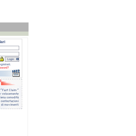
ari
gistrati.
sword?