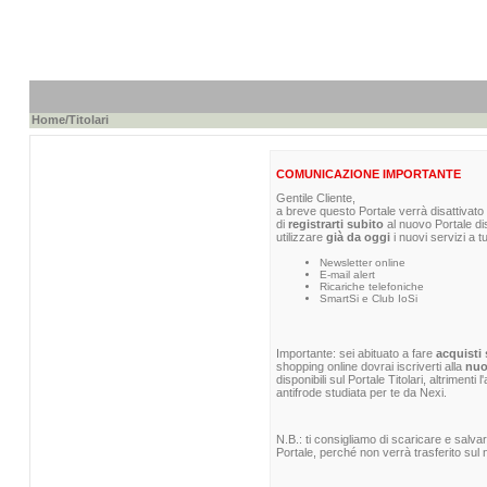
Home
/Titolari
COMUNICAZIONE IMPORTANTE
Gentile Cliente,
a breve questo Portale verrà disattivato 
di
registrarti subito
al nuovo Portale di
utilizzare
già da oggi
i nuovi servizi a t
Newsletter online
E-mail alert
Ricariche telefoniche
SmartSi e Club IoSi
Importante: sei abituato a fare
acquisti 
shopping online dovrai iscriverti alla
nuo
disponibili sul Portale Titolari, altrimenti
antifrode studiata per te da Nexi.
N.B.: ti consigliamo di scaricare e salva
Portale, perché non verrà trasferito sul n