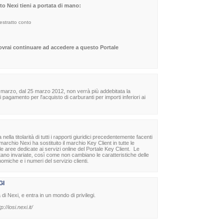
sito Nexi tieni a portata di mano:
 estratto conto
dovrai continuare ad accedere a questo Portale
 marzo, dal 25 marzo 2012, non verrà più addebitata la
agamento per l'acquisto di carburanti per importi inferiori ai
la titolarità di tutti i rapporti giuridici precedentemente facenti
archio Nexi ha sostituito il marchio Key Client in tutte le
lle aree dedicate ai servizi online del Portale Key Client. Le
stano invariate, così come non cambiano le caratteristiche delle
nomiche e i numeri del servizio clienti.
GI
à di Nexi, e entra in un mondo di privilegi.
tp://iosi.nexi.it/