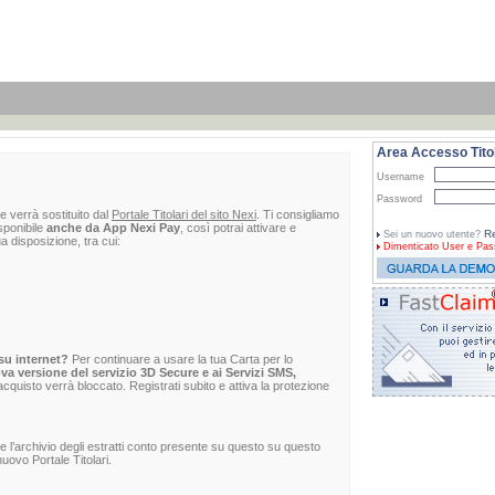
Area Accesso Titol
Username
Password
e verrà sostituito dal
Portale Titolari del sito Nexi
. Ti consigliamo
sponibile
anche da App Nexi Pay
, così potrai attivare e
Re
Sei un nuovo utente?
ua disposizione, tra cui:
Dimenticato
User e Pas
su internet?
Per continuare a usare la tua Carta per lo
va versione del servizio 3D Secure e ai Servizi SMS,
 l'acquisto verrà bloccato. Registrati subito e attiva la protezione
re l’archivio degli estratti conto presente su questo su questo
uovo Portale Titolari.