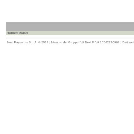
Home
/Titolari
Nexi Payments S.p.A. © 2019 | Membro del Gruppo IVA Nexi P.IVA 10542790968 |
Dati soci