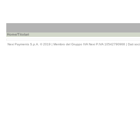
Home
/Titolari
Nexi Payments S.p.A. © 2019 | Membro del Gruppo IVA Nexi P.IVA 10542790968 |
Dati soci