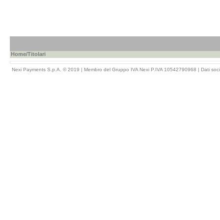
Home
/Titolari
Nexi Payments S.p.A. © 2019 | Membro del Gruppo IVA Nexi P.IVA 10542790968 |
Dati soci