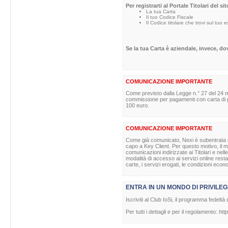
Per registrarti al Portale Titolari del s
La tua Carta
Il tuo Codice Fiscale
Il Codice titolare che trovi sul tuo 
Se la tua Carta è aziendale, invece, d
COMUNICAZIONE IMPORTANTE
Come previsto dalla Legge n.° 27 del 24 m
commissione per pagamenti con carta di pag
100 euro.
COMUNICAZIONE IMPORTANTE
Come già comunicato, Nexi è subentrata nell
capo a Key Client. Per questo motivo, il ma
comunicazioni indirizzate ai Titolari e nell
modalità di accesso ai servizi online rest
carte, i servizi erogati, le condizioni econ
ENTRA IN UN MONDO DI PRIVILEG
Iscriviti al Club IoSi, il programma fedeltà 
Per tutti i dettagli e per il regolamento:
http