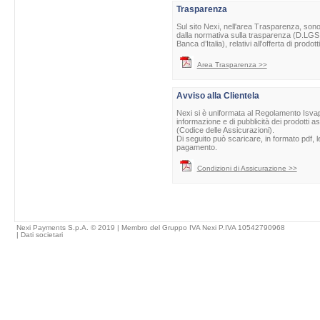
Trasparenza
Sul sito Nexi, nell'area Trasparenza, sono 
dalla normativa sulla trasparenza (D.LGS 
Banca d’Italia), relativi all'offerta di prod
Area Trasparenza >>
Avviso alla Clientela
Nexi si è uniformata al Regolamento Isvap 
informazione e di pubblicità dei prodotti as
(Codice delle Assicurazioni).
Di seguito può scaricare, in formato pdf, l
pagamento.
Condizioni di Assicurazione >>
Nexi Payments S.p.A. © 2019 | Membro del Gruppo IVA Nexi P.IVA 10542790968
|
Dati societari