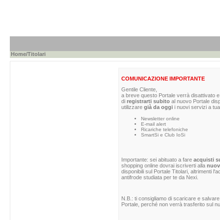
Home
/Titolari
COMUNICAZIONE IMPORTANTE
Gentile Cliente,
a breve questo Portale verrà disattivato e 
di
registrarti subito
al nuovo Portale dis
utilizzare
già da oggi
i nuovi servizi a tua
Newsletter online
E-mail alert
Ricariche telefoniche
SmartSi e Club IoSi
Importante: sei abituato a fare
acquisti s
shopping online dovrai iscriverti alla
nuova
disponibili sul Portale Titolari, altrimenti 
antifrode studiata per te da Nexi.
N.B.: ti consigliamo di scaricare e salvare
Portale, perché non verrà trasferito sul nu