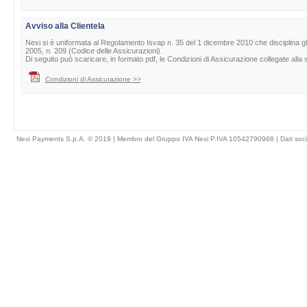
Avviso alla Clientela
Nexi si è uniformata al Regolamento Isvap n. 35 del 1 dicembre 2010 che disciplina gli obb
2005, n. 209 (Codice delle Assicurazioni).
Di seguito può scaricare, in formato pdf, le Condizioni di Assicurazione collegate all
Condizioni di Assicurazione >>
Nexi Payments S.p.A. © 2019 | Membro del Gruppo IVA Nexi P.IVA 10542790968 |
Dati soci