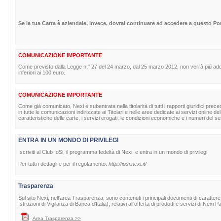
Se la tua Carta è aziendale, invece, dovrai continuare ad accedere a questo Por
COMUNICAZIONE IMPORTANTE
Come previsto dalla Legge n.° 27 del 24 marzo, dal 25 marzo 2012, non verrà più adde
inferiori ai 100 euro.
COMUNICAZIONE IMPORTANTE
Come già comunicato, Nexi è subentrata nella titolarità di tutti i rapporti giuridici pr
in tutte le comunicazioni indirizzate ai Titolari e nelle aree dedicate ai servizi online
caratteristiche delle carte, i servizi erogati, le condizioni economiche e i numeri del serv
ENTRA IN UN MONDO DI PRIVILEGI
Iscriviti al Club IoSi, il programma fedeltà di Nexi, e entra in un mondo di privilegi.
Per tutti i dettagli e per il regolamento:
http://iosi.nexi.it/
Trasparenza
Sul sito Nexi, nell'area Trasparenza, sono contenuti i principali documenti di caratte
Istruzioni di Vigilanza di Banca d’Italia), relativi all'offerta di prodotti e servizi di Nexi
Area Trasparenza >>