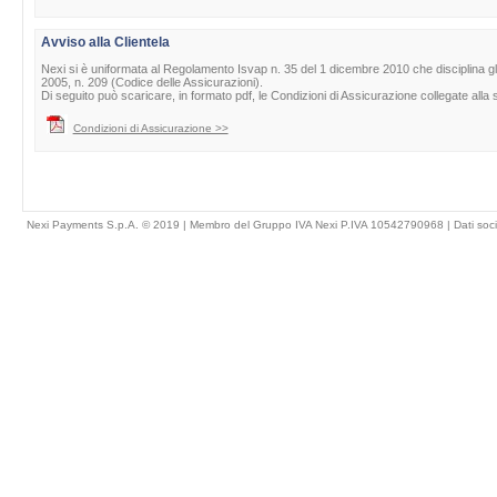
Avviso alla Clientela
Nexi si è uniformata al Regolamento Isvap n. 35 del 1 dicembre 2010 che disciplina gli obb
2005, n. 209 (Codice delle Assicurazioni).
Di seguito può scaricare, in formato pdf, le Condizioni di Assicurazione collegate all
Condizioni di Assicurazione >>
Nexi Payments S.p.A. © 2019 | Membro del Gruppo IVA Nexi P.IVA 10542790968 |
Dati soci