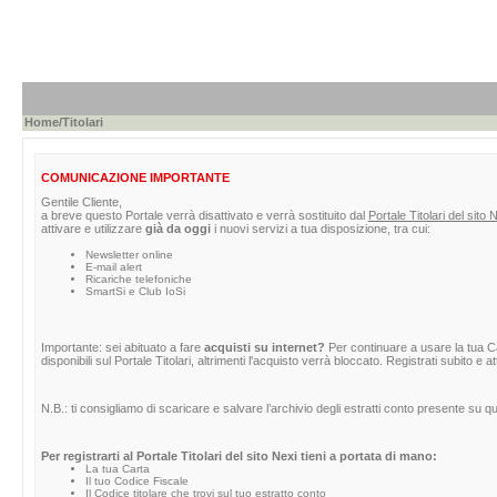
Home
/Titolari
COMUNICAZIONE IMPORTANTE
Gentile Cliente,
a breve questo Portale verrà disattivato e verrà sostituito dal
Portale Titolari del sito 
attivare e utilizzare
già da oggi
i nuovi servizi a tua disposizione, tra cui:
Newsletter online
E-mail alert
Ricariche telefoniche
SmartSi e Club IoSi
Importante: sei abituato a fare
acquisti su internet?
Per continuare a usare la tua Car
disponibili sul Portale Titolari, altrimenti l'acquisto verrà bloccato. Registrati subito e 
N.B.: ti consigliamo di scaricare e salvare l’archivio degli estratti conto presente su 
Per registrarti al Portale Titolari del sito Nexi tieni a portata di mano:
La tua Carta
Il tuo Codice Fiscale
Il Codice titolare che trovi sul tuo estratto conto