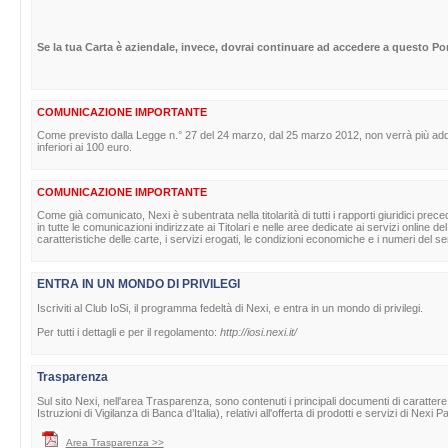
Se la tua Carta è aziendale, invece, dovrai continuare ad accedere a questo Por
COMUNICAZIONE IMPORTANTE
Come previsto dalla Legge n.° 27 del 24 marzo, dal 25 marzo 2012, non verrà più adde
inferiori ai 100 euro.
COMUNICAZIONE IMPORTANTE
Come già comunicato, Nexi è subentrata nella titolarità di tutti i rapporti giuridici pr
in tutte le comunicazioni indirizzate ai Titolari e nelle aree dedicate ai servizi online
caratteristiche delle carte, i servizi erogati, le condizioni economiche e i numeri del serv
ENTRA IN UN MONDO DI PRIVILEGI
Iscriviti al Club IoSi, il programma fedeltà di Nexi, e entra in un mondo di privilegi.
Per tutti i dettagli e per il regolamento:
http://iosi.nexi.it/
Trasparenza
Sul sito Nexi, nell'area Trasparenza, sono contenuti i principali documenti di caratte
Istruzioni di Vigilanza di Banca d’Italia), relativi all'offerta di prodotti e servizi di Nexi
Area Trasparenza >>