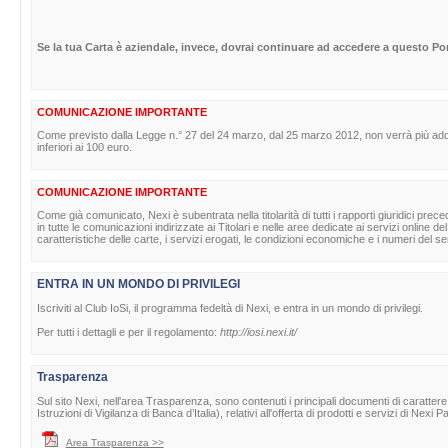
Se la tua Carta è aziendale, invece, dovrai continuare ad accedere a questo Por
COMUNICAZIONE IMPORTANTE
Come previsto dalla Legge n.° 27 del 24 marzo, dal 25 marzo 2012, non verrà più adde
inferiori ai 100 euro.
COMUNICAZIONE IMPORTANTE
Come già comunicato, Nexi è subentrata nella titolarità di tutti i rapporti giuridici pr
in tutte le comunicazioni indirizzate ai Titolari e nelle aree dedicate ai servizi online
caratteristiche delle carte, i servizi erogati, le condizioni economiche e i numeri del serv
ENTRA IN UN MONDO DI PRIVILEGI
Iscriviti al Club IoSi, il programma fedeltà di Nexi, e entra in un mondo di privilegi.
Per tutti i dettagli e per il regolamento:
http://iosi.nexi.it/
Trasparenza
Sul sito Nexi, nell'area Trasparenza, sono contenuti i principali documenti di caratte
Istruzioni di Vigilanza di Banca d’Italia), relativi all'offerta di prodotti e servizi di Nexi
Area Trasparenza >>