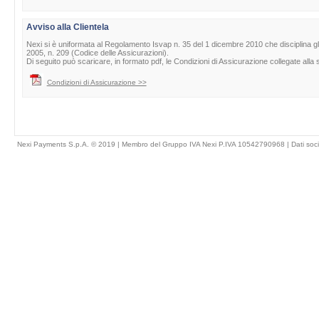
Avviso alla Clientela
Nexi si è uniformata al Regolamento Isvap n. 35 del 1 dicembre 2010 che disciplina gli obb
2005, n. 209 (Codice delle Assicurazioni).
Di seguito può scaricare, in formato pdf, le Condizioni di Assicurazione collegate all
Condizioni di Assicurazione >>
Nexi Payments S.p.A. © 2019 | Membro del Gruppo IVA Nexi P.IVA 10542790968 |
Dati soci