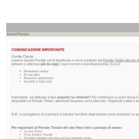
Home
/Titolari
COMUNICAZIONE IMPORTANTE
Gentile Cliente,
a breve questo Portale verrà disattivato e verrà sostituito dal
Portale Titolari del sito 
attivare e utilizzare
già da oggi
i nuovi servizi a tua disposizione, tra cui:
Newsletter online
E-mail alert
Ricariche telefoniche
SmartSi e Club IoSi
Importante: sei abituato a fare
acquisti su internet?
Per continuare a usare la tua Car
disponibili sul Portale Titolari, altrimenti l'acquisto verrà bloccato. Registrati subito e 
N.B.: ti consigliamo di scaricare e salvare l’archivio degli estratti conto presente su 
Per registrarti al Portale Titolari del sito Nexi tieni a portata di mano:
La tua Carta
Il tuo Codice Fiscale
Il Codice titolare che trovi sul tuo estratto conto