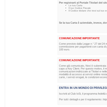
Per registrarti al Portale Titolari del s
La tua Carta
Il tuo Codice Fiscale
Il Codice titolare che trovi sul tuo 
Se la tua Carta è aziendale, invece, d
COMUNICAZIONE IMPORTANTE
Come previsto dalla Legge n.° 27 del 24 m
commissione per pagamenti con carta di pag
100 euro.
COMUNICAZIONE IMPORTANTE
Come già comunicato, Nexi è subentrata nell
capo a Key Client. Per questo motivo, il ma
comunicazioni indirizzate ai Titolari e nell
modalità di accesso ai servizi online rest
carte, i servizi erogati, le condizioni econ
ENTRA IN UN MONDO DI PRIVILEG
Iscriviti al Club IoSi, il programma fedeltà 
Per tutti i dettagli e per il regolamento:
http