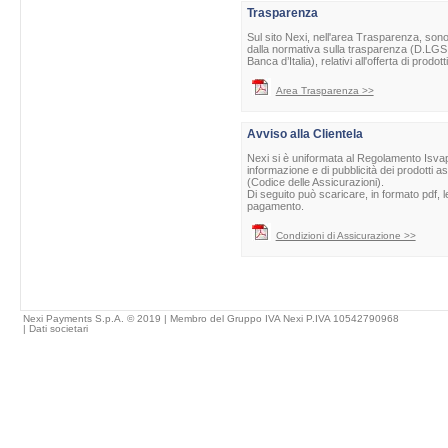
Trasparenza
Sul sito Nexi, nell'area Trasparenza, sono 
dalla normativa sulla trasparenza (D.LGS 
Banca d’Italia), relativi all'offerta di prod
Area Trasparenza >>
Avviso alla Clientela
Nexi si è uniformata al Regolamento Isvap 
informazione e di pubblicità dei prodotti as
(Codice delle Assicurazioni).
Di seguito può scaricare, in formato pdf, l
pagamento.
Condizioni di Assicurazione >>
Nexi Payments S.p.A. © 2019 | Membro del Gruppo IVA Nexi P.IVA 10542790968
|
Dati societari