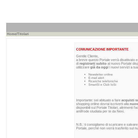
Home
/Titolari
COMUNICAZIONE IMPORTANTE
Gentile Cliente,
a breve questo Portale verrà disattivato e 
di
registrarti subito
al nuovo Portale dis
utilizzare
già da oggi
i nuovi servizi a tua
Newsletter online
E-mail alert
Ricariche telefoniche
SmartSi e Club IoSi
Importante: sei abituato a fare
acquisti s
shopping online dovrai iscriverti alla
nuova
disponibili sul Portale Titolari, altrimenti 
antifrode studiata per te da Nexi.
N.B.: ti consigliamo di scaricare e salvare
Portale, perché non verrà trasferito sul nu