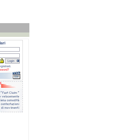
ari
gistrati.
sword?