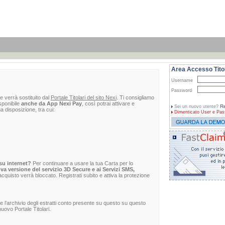
Area Accesso Titol
Username
Password
e verrà sostituito dal
Portale Titolari del sito Nexi
. Ti consigliamo
sponibile
anche da App Nexi Pay
, così potrai attivare e
Re
Sei un nuovo utente?
ua disposizione, tra cui:
Dimenticato
User e Pas
su internet?
Per continuare a usare la tua Carta per lo
va versione del servizio 3D Secure e ai Servizi SMS,
 l'acquisto verrà bloccato. Registrati subito e attiva la protezione
re l’archivio degli estratti conto presente su questo su questo
uovo Portale Titolari.