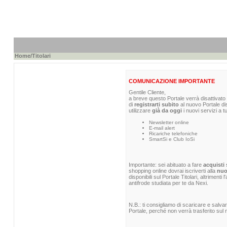
Home
/Titolari
COMUNICAZIONE IMPORTANTE
Gentile Cliente,
a breve questo Portale verrà disattivato 
di
registrarti subito
al nuovo Portale di
utilizzare
già da oggi
i nuovi servizi a t
Newsletter online
E-mail alert
Ricariche telefoniche
SmartSi e Club IoSi
Importante: sei abituato a fare
acquisti 
shopping online dovrai iscriverti alla
nuo
disponibili sul Portale Titolari, altrimenti
antifrode studiata per te da Nexi.
N.B.: ti consigliamo di scaricare e salva
Portale, perché non verrà trasferito sul n