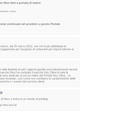
sito Nexi tieni a portata di mano:
 estratto conto
dovrai continuare ad accedere a questo Portale
 marzo, dal 25 marzo 2012, non verrà più addebitata la
agamento per l'acquisto di carburanti per importi inferiori ai
la titolarità di tutti i rapporti giuridici precedentemente facenti
archio Nexi ha sostituito il marchio Key Client in tutte le
lle aree dedicate ai servizi online del Portale Key Client. Le
stano invariate, così come non cambiano le caratteristiche delle
nomiche e i numeri del servizio clienti.
GI
à di Nexi, e entra in un mondo di privilegi.
tp://iosi.nexi.it/