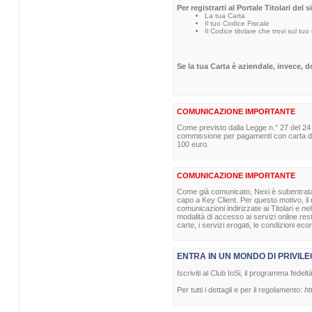
Per registrarti al Portale Titolari del 
La tua Carta
Il tuo Codice Fiscale
Il Codice titolare che trovi sul tuo
Se la tua Carta è aziendale, invece, 
COMUNICAZIONE IMPORTANTE
Come previsto dalla Legge n.° 27 del 24
commissione per pagamenti con carta di p
100 euro.
COMUNICAZIONE IMPORTANTE
Come già comunicato, Nexi è subentrata nel
capo a Key Client. Per questo motivo, il m
comunicazioni indirizzate ai Titolari e ne
modalità di accesso ai servizi online re
carte, i servizi erogati, le condizioni eco
ENTRA IN UN MONDO DI PRIVILE
Iscriviti al Club IoSi, il programma fedelt
Per tutti i dettagli e per il regolamento:
ht