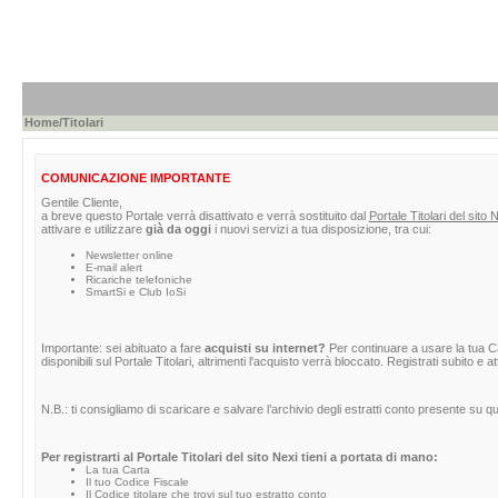
Home
/Titolari
COMUNICAZIONE IMPORTANTE
Gentile Cliente,
a breve questo Portale verrà disattivato e verrà sostituito dal
Portale Titolari del sito 
attivare e utilizzare
già da oggi
i nuovi servizi a tua disposizione, tra cui:
Newsletter online
E-mail alert
Ricariche telefoniche
SmartSi e Club IoSi
Importante: sei abituato a fare
acquisti su internet?
Per continuare a usare la tua Car
disponibili sul Portale Titolari, altrimenti l'acquisto verrà bloccato. Registrati subito e 
N.B.: ti consigliamo di scaricare e salvare l’archivio degli estratti conto presente su 
Per registrarti al Portale Titolari del sito Nexi tieni a portata di mano:
La tua Carta
Il tuo Codice Fiscale
Il Codice titolare che trovi sul tuo estratto conto