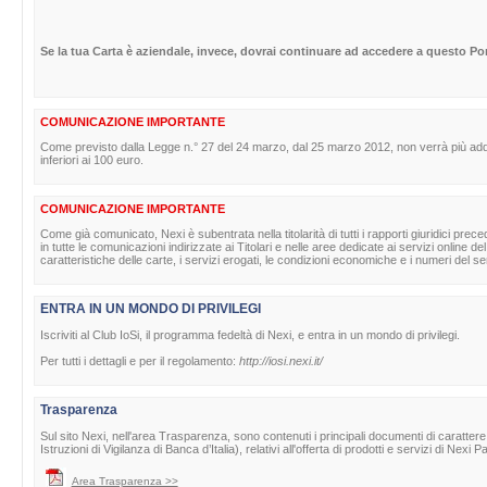
Se la tua Carta è aziendale, invece, dovrai continuare ad accedere a questo Por
COMUNICAZIONE IMPORTANTE
Come previsto dalla Legge n.° 27 del 24 marzo, dal 25 marzo 2012, non verrà più adde
inferiori ai 100 euro.
COMUNICAZIONE IMPORTANTE
Come già comunicato, Nexi è subentrata nella titolarità di tutti i rapporti giuridici pr
in tutte le comunicazioni indirizzate ai Titolari e nelle aree dedicate ai servizi online
caratteristiche delle carte, i servizi erogati, le condizioni economiche e i numeri del serv
ENTRA IN UN MONDO DI PRIVILEGI
Iscriviti al Club IoSi, il programma fedeltà di Nexi, e entra in un mondo di privilegi.
Per tutti i dettagli e per il regolamento:
http://iosi.nexi.it/
Trasparenza
Sul sito Nexi, nell'area Trasparenza, sono contenuti i principali documenti di caratte
Istruzioni di Vigilanza di Banca d’Italia), relativi all'offerta di prodotti e servizi di Nexi
Area Trasparenza >>