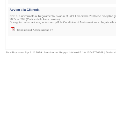
Avviso alla Clientela
Nexi si è uniformata al Regolamento Isvap n. 35 del 1 dicembre 2010 che disciplina gli obb
2005, n. 209 (Codice delle Assicurazioni).
Di seguito può scaricare, in formato pdf, le Condizioni di Assicurazione collegate all
Condizioni di Assicurazione >>
Nexi Payments S.p.A. © 2019 | Membro del Gruppo IVA Nexi P.IVA 10542790968 |
Dati soci