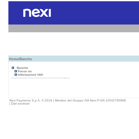
Home
/Banche
Banche
Focus on
Informazioni Utili
Nexi Payments S.p.A. © 2019 | Membro del Gruppo IVA Nexi P.IVA 10542790968
|
Dati societari