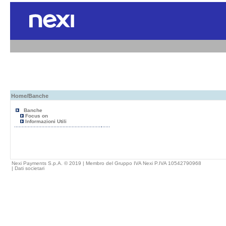
Home
/Banche
Banche
Focus on
Informazioni Utili
Nexi Payments S.p.A. © 2019 | Membro del Gruppo IVA Nexi P.IVA 10542790968
|
Dati societari